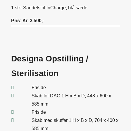
1 stk. Saddelstol InCharge, blå sæde
Pris: Kr. 3.500,-
Designa Opstilling /
Sterilisation
Friside
Skab for DAC 1 H x B x D, 448 x 600 x
585 mm
Friside
Skab med skuffer 1 H x B x D, 704 x 400 x
585 mm