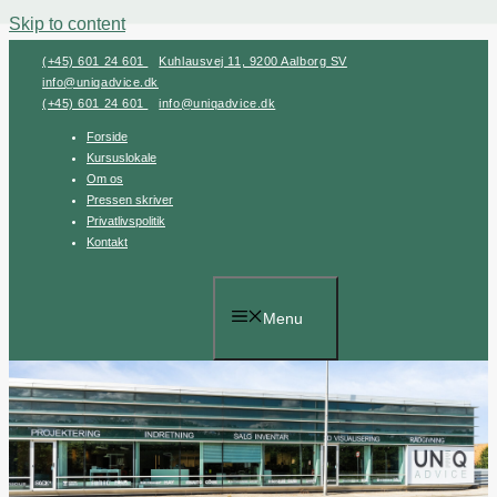
Skip to content
(+45) 601 24 601
Kuhlausvej 11, 9200 Aalborg SV
info@uniqadvice.dk
(+45) 601 24 601
info@uniqadvice.dk
Forside
Kursuslokale
Om os
Pressen skriver
Privatlivspolitik
Kontakt
Menu